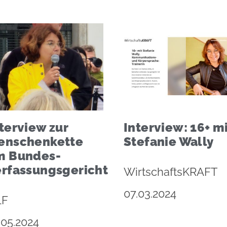
terview zur
Interview: 16+ m
enschenkette
Stefanie Wally
m Bundes-
erfassungsgericht
WirtschaftsKRAFT
07.03.2024
LF
.05.2024