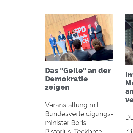
Das "Geile" an der
In
Demokratie
M
zeigen
a
v
Veranstaltung mit
Bundesverteidigungs-
D
minister Boris
23
Pistorius, Teckbote