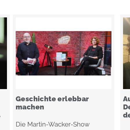
Geschichte erlebbar
A
machen
D
d
é
Die Martin-Wacker-Show