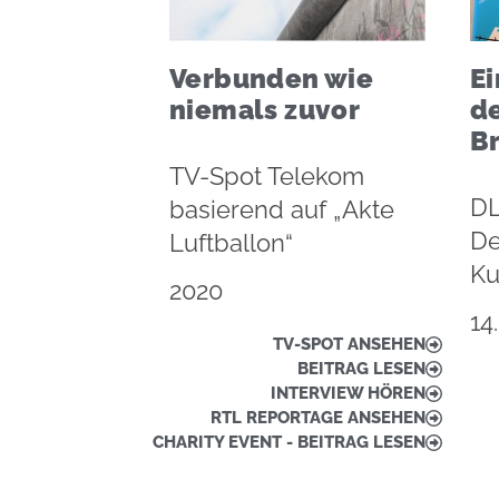
Verbunden wie
Ei
niemals zuvor
d
B
TV-Spot Telekom
DL
basierend auf „Akte
De
Luftballon“
Ku
2020
14
TV-SPOT ANSEHEN
BEITRAG LESEN
INTERVIEW HÖREN
RTL REPORTAGE ANSEHEN
CHARITY EVENT - BEITRAG LESEN