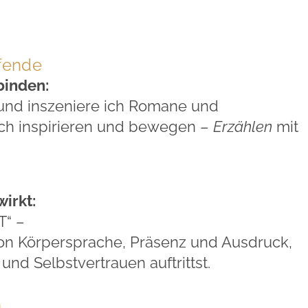
ffende
binden:
 und inszeniere ich Romane und
ich inspirieren und bewegen –
Erzählen
mit
irkt:
“ –
on Körpersprache, Präsenz und Ausdruck,
und Selbstvertrauen auftrittst.
n