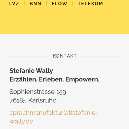
|
|
|
|
LVZ
BNN
FLOW
TELEKOM
KONTAKT
Stefanie Wally
Erzählen. Erleben. Empowern.
Sophienstrasse 159
76185 Karlsruhe
sprachmanufaktur(at)stefanie-
wally.de