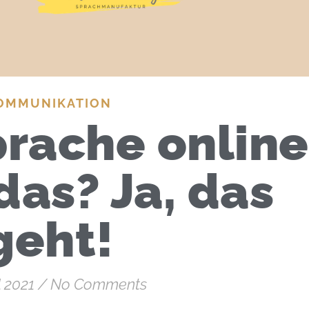
OMMUNIKATION
rache online
das? Ja, das
geht!
l 2021
/
No Comments