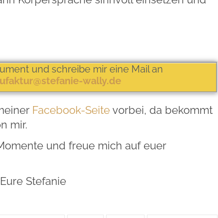
ument und schreibe mir eine Mail an
faktur@stefanie-wally.de
meiner
Facebook-Seite
vorbei, da bekommt
on mir.
Momente und freue mich auf euer
Eure Stefanie