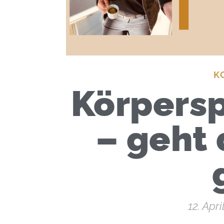
K
Körpersp
– geht 
12. Apri