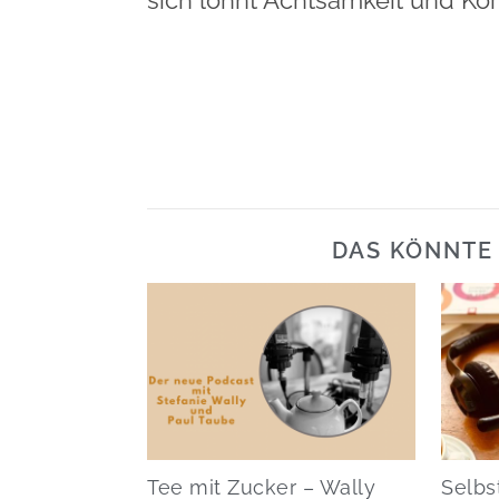
sich lohnt Achtsamkeit und Kö
DAS KÖNNTE 
Tee mit Zucker – Wally
Selbs