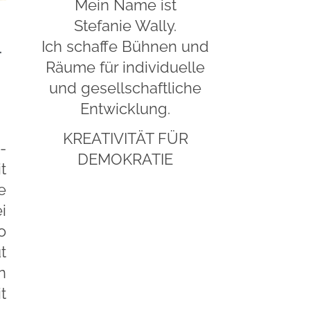
Mein Name ist
Stefanie Wally.
-
Ich schaffe Bühnen und
Räume für individuelle
und gesellschaftliche
Entwicklung.
KREATIVITÄT FÜR
-
DEMOKRATIE
t
e
i
o
t
n
t