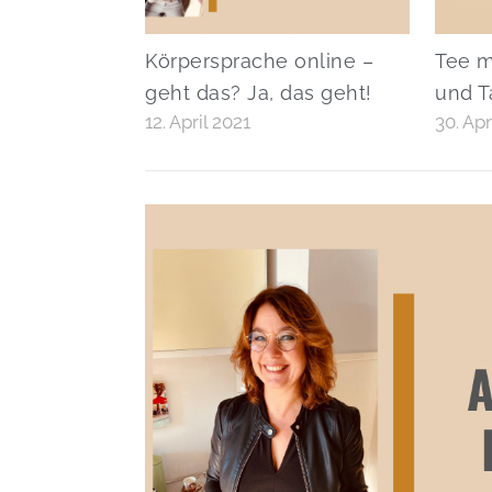
Körpersprache online –
Tee m
geht das? Ja, das geht!
und T
12. April 2021
30. Apr