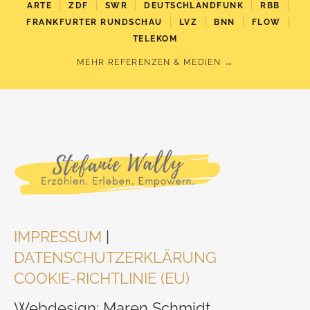
|
|
|
|
|
ARTE
ZDF
SWR
DEUTSCHLANDFUNK
RBB
|
|
|
|
FRANKFURTER RUNDSCHAU
LVZ
BNN
FLOW
TELEKOM
MEHR REFERENZEN & MEDIEN →
IMPRESSUM
|
DATENSCHUTZERKLÄRUNG
COOKIE-RICHTLINIE (EU)
Webdesign: Maren Schmidt